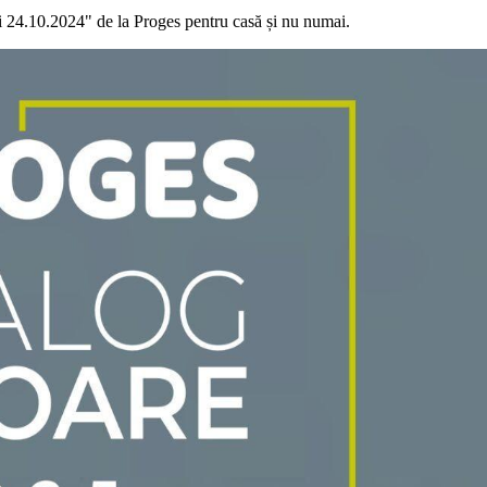
oi 24.10.2024" de la Proges pentru casă și nu numai.