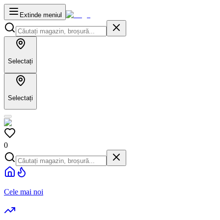
Extinde meniul
Selectați
Selectați
0
Cele mai noi