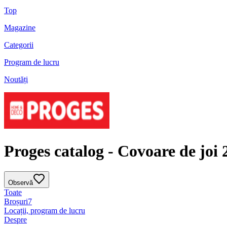
Top
Magazine
Categorii
Program de lucru
Noutăți
Proges catalog - Covoare de joi 
Observă
Toate
Broșuri
7
Locații, program de lucru
Despre