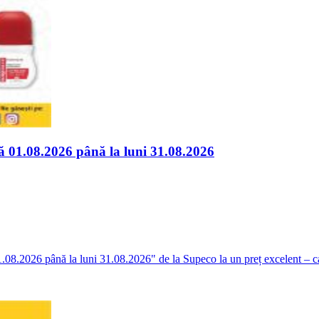
ă 01.08.2026 până la luni 31.08.2026
8.2026 până la luni 31.08.2026" de la Supeco la un preț excelent – calit