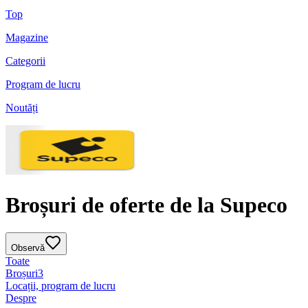
Top
Magazine
Categorii
Program de lucru
Noutăți
Broșuri de oferte de la Supeco
Observă
Toate
Broșuri
3
Locații, program de lucru
Despre