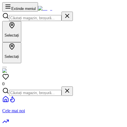
Extinde meniul
Selectați
Selectați
0
Cele mai noi