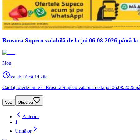
Brosura Supeco valabilă de la joi 06.08.2026 până la
Nou
Valabil încă 14 zile
Căutați oferte bune? "Brosura Supeco valabilă de la joi 06.08.2026 pân
Vezi
Observă
Anterior
1
Următor