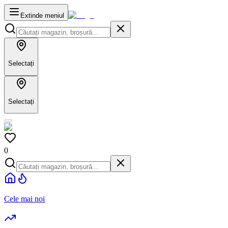
Extinde meniul
Selectați
Selectați
0
Cele mai noi