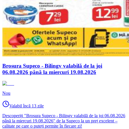
Brosura Supeco - Bilingv valabilă de la joi
06.08.2026 până la miercuri 19.08.2026
Nou
Valabil încă 13 zile
Descoperiți "Brosura Supeco - Bilingv valabilă de la joi 06.08.2026
până la miercuri 19.08.2026" de la Supeco la un preț excelent –
calitate pe care o puteți permite în fiecare zi!