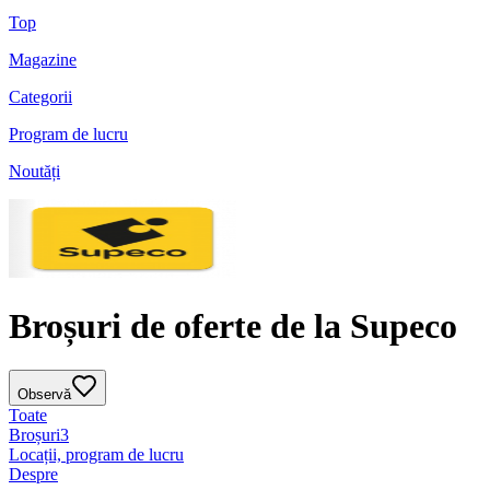
Top
Magazine
Categorii
Program de lucru
Noutăți
Broșuri de oferte de la Supeco
Observă
Toate
Broșuri
3
Locații, program de lucru
Despre