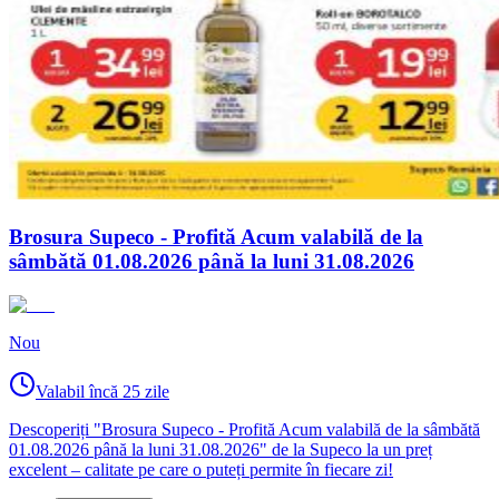
Brosura Supeco - Profită Acum valabilă de la
sâmbătă 01.08.2026 până la luni 31.08.2026
Nou
Valabil încă 25 zile
Descoperiți "Brosura Supeco - Profită Acum valabilă de la sâmbătă
01.08.2026 până la luni 31.08.2026" de la Supeco la un preț
excelent – calitate pe care o puteți permite în fiecare zi!