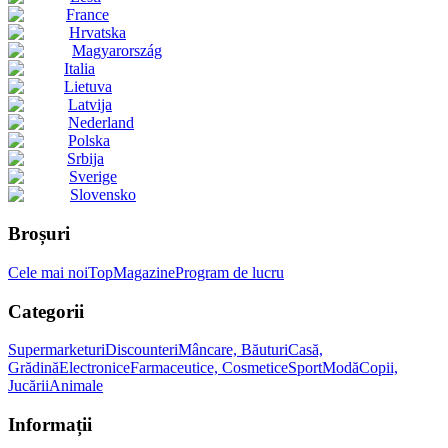
France
Hrvatska
Magyarország
Italia
Lietuva
Latvija
Nederland
Polska
Srbija
Sverige
Slovensko
Broșuri
Cele mai noi
Top
Magazine
Program de lucru
Categorii
Supermarketuri
Discounteri
Mâncare, Băuturi
Casă,
Grădină
Electronice
Farmaceutice, Cosmetice
Sport
Modă
Copii,
Jucării
Animale
Informații