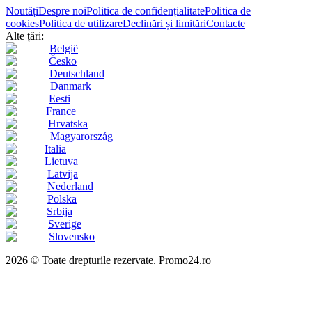
Noutăți
Despre noi
Politica de confidențialitate
Politica de
cookies
Politica de utilizare
Declinări și limitări
Contacte
Alte țări:
België
Česko
Deutschland
Danmark
Eesti
France
Hrvatska
Magyarország
Italia
Lietuva
Latvija
Nederland
Polska
Srbija
Sverige
Slovensko
2026 © Toate drepturile rezervate. Promo24.ro