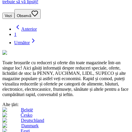
trebuie să vă lipsiți!
Vezi
Observă
Anterior
1
Următor
Toate broșurile cu reduceri și oferte din toate magazinele într-un
singur loc! Aici găsiți informații despre reduceri speciale, oferte,
lichidări de stoc la PENNY, AUCHMAN, LIDL, SUPECO și alte
magazine populare și astfel veți economisi. Rapid și comod, puteți
vizualiza reducerile și ofertele pe categorii de alimente, băuturi,
electronice, electrocasnice, frumusețe, sănătate și altele pentru a face
cumpărături rapid, convenabil și ieftin.
Alte țări:
België
Česko
Deutschland
Danmark
Eesti