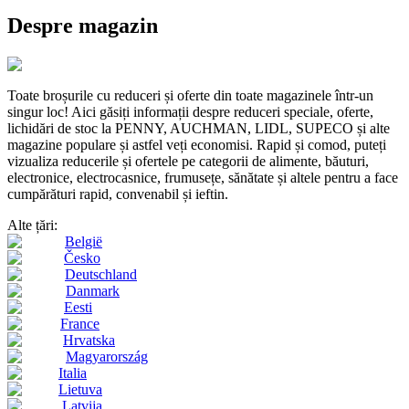
Despre magazin
Toate broșurile cu reduceri și oferte din toate magazinele într-un
singur loc! Aici găsiți informații despre reduceri speciale, oferte,
lichidări de stoc la PENNY, AUCHMAN, LIDL, SUPECO și alte
magazine populare și astfel veți economisi. Rapid și comod, puteți
vizualiza reducerile și ofertele pe categorii de alimente, băuturi,
electronice, electrocasnice, frumusețe, sănătate și altele pentru a face
cumpărături rapid, convenabil și ieftin.
Alte țări:
België
Česko
Deutschland
Danmark
Eesti
France
Hrvatska
Magyarország
Italia
Lietuva
Latvija