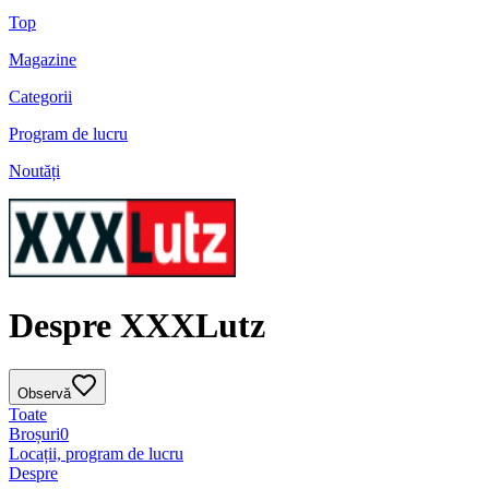
Top
Magazine
Categorii
Program de lucru
Noutăți
Despre XXXLutz
Observă
Toate
Broșuri
0
Locații, program de lucru
Despre