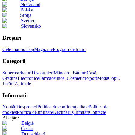
Nederland
Polska
Srbija
Sverige
Slovensko
Broșuri
Cele mai noi
Top
Magazine
Program de lucru
Categorii
Supermarketuri
Discounteri
Mâncare, Băuturi
Casă,
Grădină
Electronice
Farmaceutice, Cosmetice
Sport
Modă
Copii,
Jucării
Animale
Informații
Noutăți
Despre noi
Politica de confidențialitate
Politica de
cookies
Politica de utilizare
Declinări și limitări
Contacte
Alte țări:
België
Česko
Deutschland