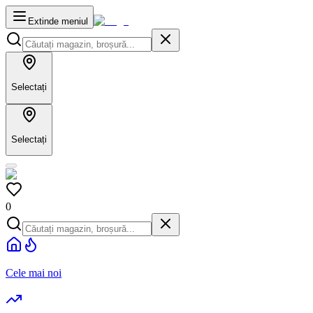
Extinde meniul
Selectați
Selectați
0
Cele mai noi