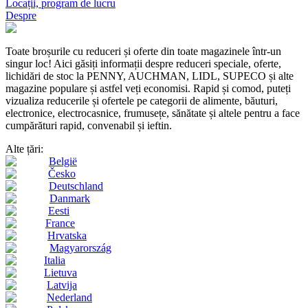
Locații, program de lucru
Despre
Toate broșurile cu reduceri și oferte din toate magazinele într-un
singur loc! Aici găsiți informații despre reduceri speciale, oferte,
lichidări de stoc la PENNY, AUCHMAN, LIDL, SUPECO și alte
magazine populare și astfel veți economisi. Rapid și comod, puteți
vizualiza reducerile și ofertele pe categorii de alimente, băuturi,
electronice, electrocasnice, frumusețe, sănătate și altele pentru a face
cumpărături rapid, convenabil și ieftin.
Alte țări:
België
Česko
Deutschland
Danmark
Eesti
France
Hrvatska
Magyarország
Italia
Lietuva
Latvija
Nederland