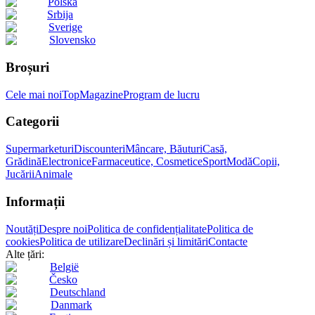
Polska
Srbija
Sverige
Slovensko
Broșuri
Cele mai noi
Top
Magazine
Program de lucru
Categorii
Supermarketuri
Discounteri
Mâncare, Băuturi
Casă,
Grădină
Electronice
Farmaceutice, Cosmetice
Sport
Modă
Copii,
Jucării
Animale
Informații
Noutăți
Despre noi
Politica de confidențialitate
Politica de
cookies
Politica de utilizare
Declinări și limitări
Contacte
Alte țări:
België
Česko
Deutschland
Danmark