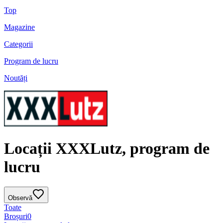
Top
Magazine
Categorii
Program de lucru
Noutăți
Locații XXXLutz, program de
lucru
Observă
Toate
Broșuri
0