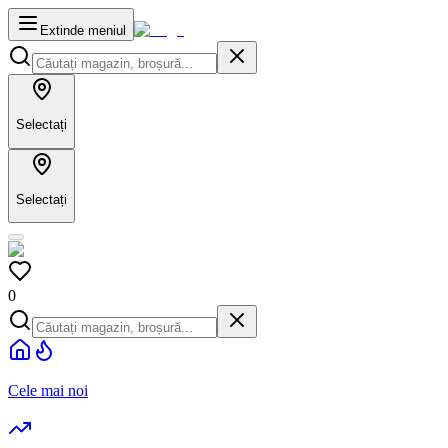
Extinde meniul
Selectați
Selectați
0
Cele mai noi